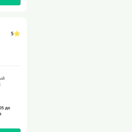
5
ый
: