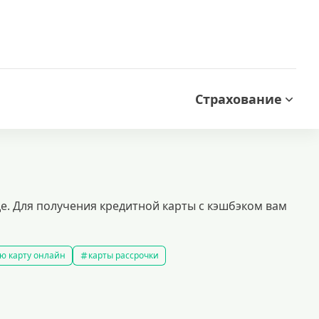
Страхование
е. Для получения кредитной карты с кэшбэком вам
ю карту онлайн
карты рассрочки
ой кредитной историей
кредитные карты которые дают всем
ые карты
доступные кредитные карты
ы platinum
моментальные кредитные карты