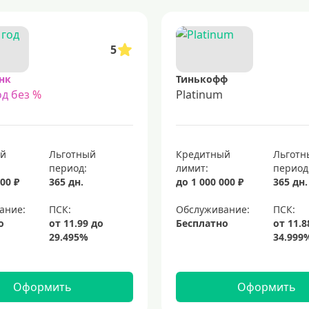
5
нк
Тинькофф
д без %
Platinum
ый
Льготный
Кредитный
Льготн
период:
лимит:
период
00 ₽
365 дн.
до 1 000 000 ₽
365 дн.
ание:
Обслуживание:
о
Бесплатно
Оформить
Оформить