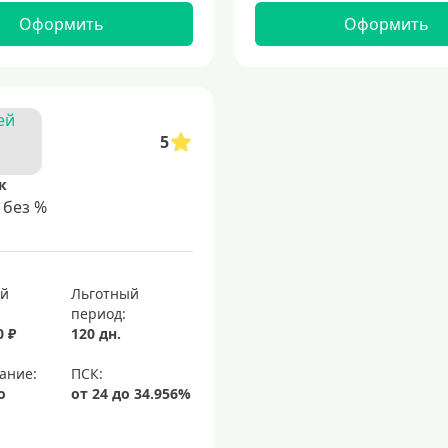
Оформить
Оформить
5
к
 без %
ый
Льготный
период:
0 ₽
120 дн.
ание:
о