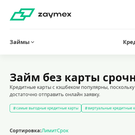
Займы
Кре
Займ без карты сроч
Кредитные карты с кэшбеком популярны, поскольку 
достаточно отправить онлайн заявку.
самые выгодные кредитные карты
виртуальные кредитные 
кредитные карты без отказа
кредитные карты без процентов
кредитные карты с доставкой на дом
кредитные карты 120 д
Сортировка:
Лимит
Срок
кредитные карты visa
премиальные кредитные карты
к