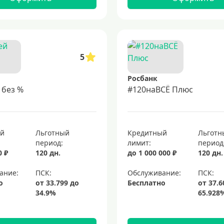
5
Росбанк
 без %
#120наВСЁ Плюс
ый
Льготный
Кредитный
Льготн
период:
лимит:
период
0 ₽
120 дн.
до 1 000 000 ₽
120 дн.
ание:
Обслуживание:
о
Бесплатно