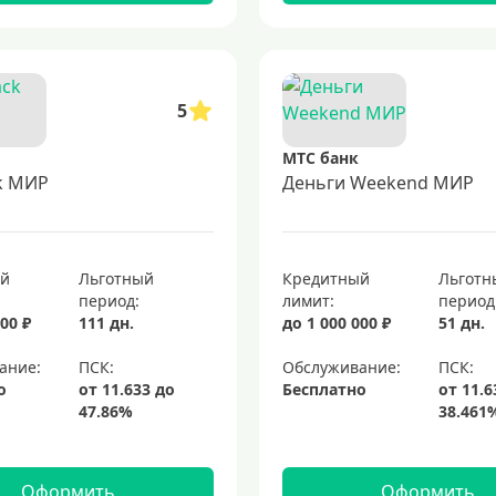
5
МТС банк
k МИР
Деньги Weekend МИР
ый
Льготный
Кредитный
Льготн
период:
лимит:
период
00 ₽
111 дн.
до 1 000 000 ₽
51 дн.
ание:
Обслуживание:
о
Бесплатно
Оформить
Оформить