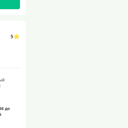
5
ый
: