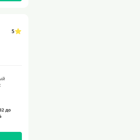
5
ый
: