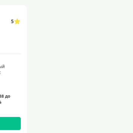
5
ый
: