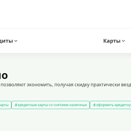
диты
Карты
но
позволяют экономить, получая скидку практически везд
карты
кредитные карты со снятием наличных
оформить кредитну
кредитные карты с льготным периодом
кредитные карты с плох
ней без процентов
кредитные карты с кэшбеком
лучшие кредитн
редитные карты для покупок
кредитные карты мир
кредитные карт