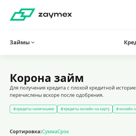
Займы
Кре
Корона займ
Для получения кредита с плохой кредитной историе
перечислены вскоре после одобрения.
кредиты наличными
кредиты онлайн на карту
онлайн з
кредитный калькулятор
рефинансирование кредитов
с
кредиты на 1000000 рублей
кредиты безработным
кред
Сортировка:
Сумма
Срок
кредит на 200000 рублей
кредиты под низкий процент
з