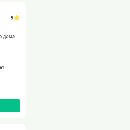
5
о дома
лет