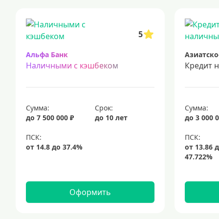
кредиты для самозанятых
кредит на ремонт
кредиты на
срочный кредит
подбор кредита
5
Альфа Банк
Азиатско
Наличными с кэшбеком
Кредит 
Сумма:
Срок:
Сумма:
до 7 500 000 ₽
до 10 лет
до 3 000 0
Оформить