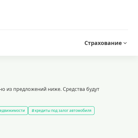
Страхование
но из предложений ниже. Средства будут
 недвижимости
кредиты под залог автомобиля
редиты без справки о доходах
кредиты пенсионерам
 рублей
кредит на 500000 рублей
кредиты с 18 лет
на строительство дома
кредиты без залога