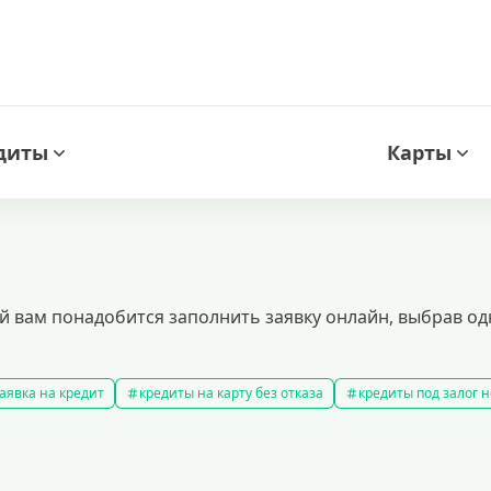
диты
Карты
й вам понадобится заполнить заявку онлайн, выбрав од
аявка на кредит
кредиты на карту без отказа
кредиты под залог
амые выгодные кредиты
кредиты с плохой кредитной историей
к
ит 100000 рублей
кредит на 300000 рублей
кредит на 2 миллиона
аявка на кредит во все банки
образовательные кредиты
кредит 