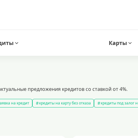
диты
Карты
ктуальные предложения кредитов со ставкой от 4%.
аявка на кредит
кредиты на карту без отказа
кредиты под залог
амые выгодные кредиты
кредиты с плохой кредитной историей
к
ит 100000 рублей
кредит на 300000 рублей
кредит на 2 миллиона
аявка на кредит во все банки
образовательные кредиты
кредит 
 5 лет
кредит на 3 года
потребительские кредиты
кредит за 