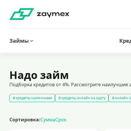
Займы
Кре
Надо займ
Подборка кредитов от 4%. Рассмотрите наилучшие а
кредиты наличными
кредиты онлайн на карту
онлайн з
кредитный калькулятор
рефинансирование кредитов
с
кредиты на 1000000 рублей
кредиты безработным
кред
Сортировка:
Сумма
Срок
кредит на 200000 рублей
кредиты под низкий процент
з
кредиты для самозанятых
кредит на ремонт
кредиты на