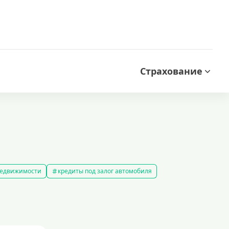
Страхование
 недвижимости
кредиты под залог автомобиля
редиты без справки о доходах
кредиты пенсионерам
 рублей
кредит на 500000 рублей
кредиты с 18 лет
на строительство дома
кредиты без залога
5 минут
кредит наличными на любые цели