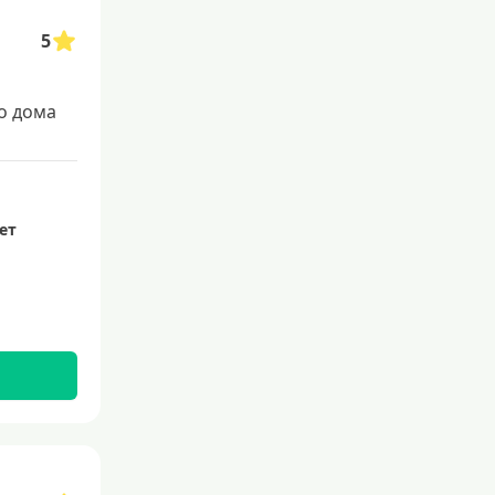
5
о дома
лет